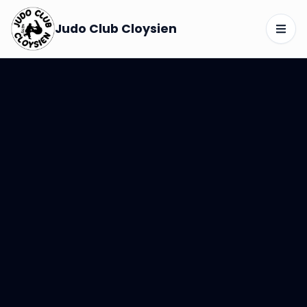
Judo Club Cloysien