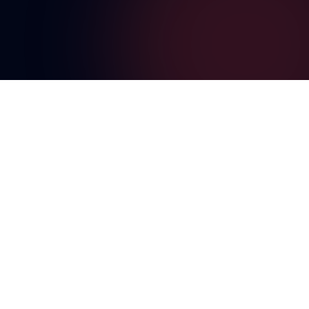
Ouvrir