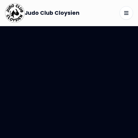
Judo Club Cloysien